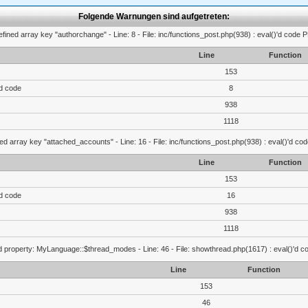
Folgende Warnungen sind aufgetreten:
fined array key "authorchange" - Line: 8 - File: inc/functions_post.php(938) : eval()'d code 
Line
Function
153
'd code
8
938
1118
ed array key "attached_accounts" - Line: 16 - File: inc/functions_post.php(938) : eval()'d co
Line
Function
153
'd code
16
938
1118
d property: MyLanguage::$thread_modes - Line: 46 - File: showthread.php(1617) : eval()'d c
Line
Function
153
46