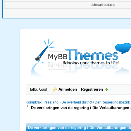
/showthread.php
Hallo, Gast!
Anmelden
Registrieren
Koninkrijk Freesland
›
De overheid district / Der Regierungsbezirk
De verklaringen van de regering / Die Verlautbarungen
0 Bewertung(en) - 0 im Durchschnitt
1
2
3
4
5
De verklaringen van de regering / Die Verlautbarungen d