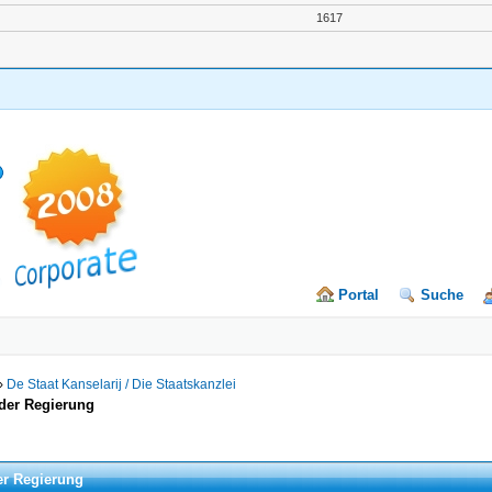
1617
Portal
Suche
›
De Staat Kanselarij / Die Staatskanzlei
 der Regierung
er Regierung