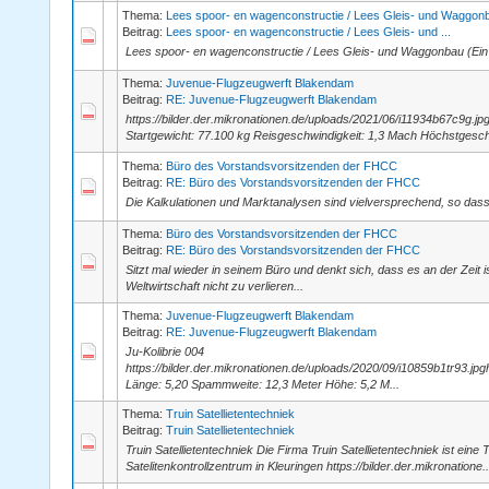
Thema:
Lees spoor- en wagenconstructie / Lees Gleis- und Waggon
Beitrag:
Lees spoor- en wagenconstructie / Lees Gleis- und ...
Lees spoor- en wagenconstructie / Lees Gleis- und Waggonbau (E
Thema:
Juvenue-Flugzeugwerft Blakendam
Beitrag:
RE: Juvenue-Flugzeugwerft Blakendam
https://bilder.der.mikronationen.de/uploads/2021/06/i11934b67c9g.
Startgewicht: 77.100 kg Reisgeschwindigkeit: 1,3 Mach Höchstgesch
Thema:
Büro des Vorstandsvorsitzenden der FHCC
Beitrag:
RE: Büro des Vorstandsvorsitzenden der FHCC
Die Kalkulationen und Marktanalysen sind vielversprechend, so das
Thema:
Büro des Vorstandsvorsitzenden der FHCC
Beitrag:
RE: Büro des Vorstandsvorsitzenden der FHCC
Sitzt mal wieder in seinem Büro und denkt sich, dass es an der Zeit
Weltwirtschaft nicht zu verlieren...
Thema:
Juvenue-Flugzeugwerft Blakendam
Beitrag:
RE: Juvenue-Flugzeugwerft Blakendam
Ju-Kolibrie 004
https://bilder.der.mikronationen.de/uploads/2020/09/i10859b1tr93.jpg
Länge: 5,20 Spammweite: 12,3 Meter Höhe: 5,2 M...
Thema:
Truin Satellietentechniek
Beitrag:
Truin Satellietentechniek
Truin Satellietentechniek Die Firma Truin Satellietentechniek ist ein
Satelitenkontrollzentrum in Kleuringen https://bilder.der.mikronatione..