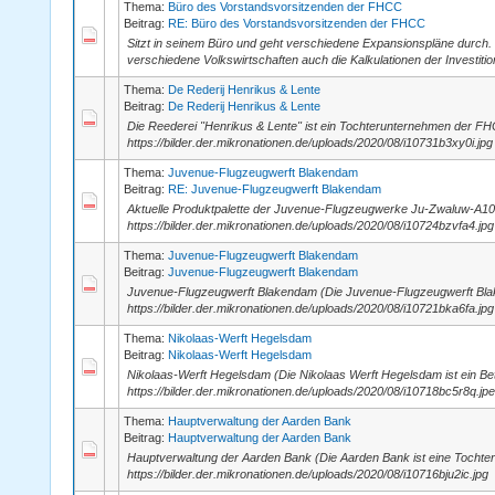
Thema:
Büro des Vorstandsvorsitzenden der FHCC
Beitrag:
RE: Büro des Vorstandsvorsitzenden der FHCC
Sitzt in seinem Büro und geht verschiedene Expansionspläne durch
verschiedene Volkswirtschaften auch die Kalkulationen der Investitio
Thema:
De Rederij Henrikus & Lente
Beitrag:
De Rederij Henrikus & Lente
Die Reederei "Henrikus & Lente" ist ein Tochterunternehmen der FH
https://bilder.der.mikronationen.de/uploads/2020/08/i10731b3xy0i.jpg h
Thema:
Juvenue-Flugzeugwerft Blakendam
Beitrag:
RE: Juvenue-Flugzeugwerft Blakendam
Aktuelle Produktpalette der Juvenue-Flugzeugwerke Ju-Zwaluw-A1
https://bilder.der.mikronationen.de/uploads/2020/08/i10724bzvfa4.jp
Thema:
Juvenue-Flugzeugwerft Blakendam
Beitrag:
Juvenue-Flugzeugwerft Blakendam
Juvenue-Flugzeugwerft Blakendam (Die Juvenue-Flugzeugwerft Blak
https://bilder.der.mikronationen.de/uploads/2020/08/i10721bka6fa.jpg h
Thema:
Nikolaas-Werft Hegelsdam
Beitrag:
Nikolaas-Werft Hegelsdam
Nikolaas-Werft Hegelsdam (Die Nikolaas Werft Hegelsdam ist ein Be
https://bilder.der.mikronationen.de/uploads/2020/08/i10718bc5r8q.jpeg
Thema:
Hauptverwaltung der Aarden Bank
Beitrag:
Hauptverwaltung der Aarden Bank
Hauptverwaltung der Aarden Bank (Die Aarden Bank ist eine Tochte
https://bilder.der.mikronationen.de/uploads/2020/08/i10716bju2ic.jpg