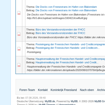
Thema:
Die Docks von Freewstrans im Hafen von Blakendam
Beitrag:
Die Docks von Freewstrans im Hafen von Blakendam
Die Docks von Freestrans im Hafen von Blakendam (Freestrans ist
http://fs5.directupload.net/images/160421/icwl6u6l.jpg
Thema:
Büro des Vorstandsvorsitzenden der FHCC
Beitrag:
Büro des Vorstandsvorsitzenden der FHCC
Büro des Vorstandsvorsitzenden der FHCC https://bilder.der.mikron
Thema:
Posteingang der Freesischen Handels- und Creditcompagnie
Beitrag:
Posteingang der Freesischen Handels- und Creditcom...
Posteingang
Thema:
Hauptverwaltung der Freesischen Handel- und Creditcompag
Beitrag:
Hauptverwaltung der Freesischen Handel- und Credit...
Hauptverwaltung der Freesischen Handels- und Creditcompagnie G
https://bilder.der.mikronationen.de/uploads/2020/08/i10707bh0p8w.jp
Foren-Team
Kontakt
Koninkrijk Freesland
Nach oben
Archi
Es ist:
07.08.2026, 09:40
Deutsche Übersetzung:
MyBB.de
, Powered by
MyBB
, © 2002-2026
MyBB Gr
Theme © 2008 by:
MyBB Themes
&
Vintagedaddyo