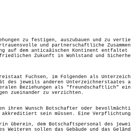
ehungen zu festigen, auszubauen und zu vertie
rtrauensvolle und partnerschaftliche Zusammen
ng auf dem anticaäischen Kontinent entfaltet 
friedlichen Zukunft in Wohlstand und Sicherhe
reistaat Fuchsen, im Folgenden als Unterzeich
ät des jeweils anderen Unterzeichnerstaates a
eralen Beziehungen als "freundschaftlich" ein
gen zueinander zu verzichten.
en ihren Wunsch Botschafter oder bevollmächti
 akkreditiert sein müssen. Eine Verpflichtung
rin überein, dem Botschaftspersonal des jewei
es Weiteren sollen das Gebäude und das Geländ