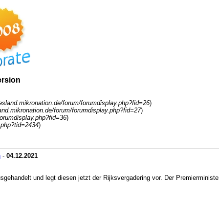
ersion
eesland.mikronation.de/forum/forumdisplay.php?fid=26
)
land.mikronation.de/forum/forumdisplay.php?fid=27
)
/forumdisplay.php?fid=36
)
.php?tid=2434
)
n
-
04.12.2021
ehandelt und legt diesen jetzt der Rijksvergadering vor. Der Premierminister